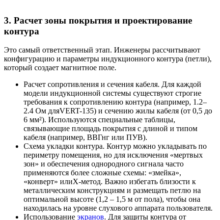
3. Расчет зоны покрытия и проектирование
контура
Это самый ответственный этап. Инженеры рассчитывают
конфигурацию и параметры индукционного контура (петли),
который создает магнитное поле.
Расчет сопротивления и сечения кабеля. Для каждой
модели индукционной системы существуют строгие
требования к сопротивлению контура (например, 1.2–
2.4 Ом дляVERT-135) и сечению жилы кабеля (от 0,5 до
6 мм²). Используются специальные таблицы,
связывающие площадь покрытия с длиной и типом
кабеля (например, ВВГнг или ПУВ).
Схема укладки контура. Контур можно укладывать по
периметру помещения, но для исключения «мертвых
зон» и обеспечения однородного сигнала часто
применяются более сложные схемы: «змейка»,
«конверт» илиX-метод. Важно избегать близости к
металлическим конструкциям и размещать петлю на
оптимальной высоте (1,2 – 1,5 м от пола), чтобы она
находилась на уровне слухового аппарата пользователя.
Использование
экранов
. Для защиты контура от