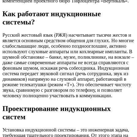
компетенцией проектного бюро Тифлоцентра «Вертикаль».
Как работают индукционные
системы?
Русский жестовый язык (РЖЯ) насчитывает тысячи жестов и
является основным средством общения для глухих. Но многие
слабослышащие люди, особенно позднооглохшие, активно
используют слуховые аппараты или кохлеарные импланты. В
шумной обстановке – банке, музее, поликлинике, на вокзале –
даже самые современные аппараты не всегда справляются с
фоновым шумом, искажая речь собеседника. Индукционная
система передает звуковой сигнал (речь сотрудника, звук из
динамиков) напрямую на слуховой аппарат, работающий в
режиме телекатушки (режим «Т»). Это обеспечивает чистоту
звука, сравнимую с разговором по телефону, и позволяет
человеку полноценно участвовать в коммуникации.
Проектирование индукционных
систем
Установка индукционной системы – это инженерная задача,
требующая тщательного проектирования. От этого этапа на