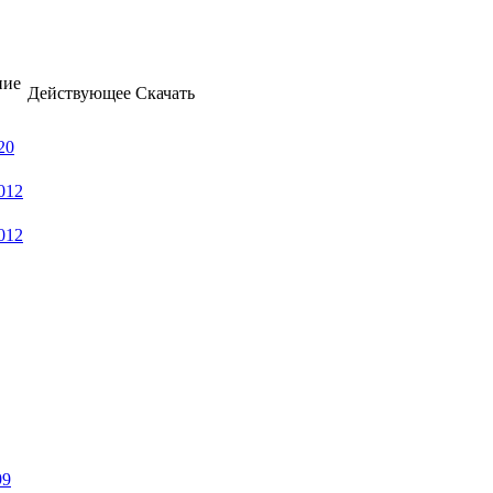
ние
Действующее
Скачать
20
012
012
99