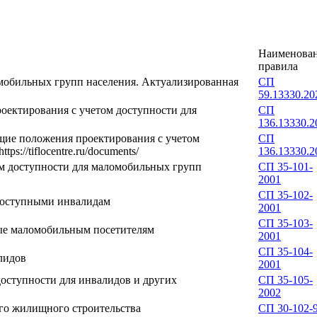
Наименова
правила
мобильных групп населения. Актуализированная
СП
59.13330.20
оектирования с учетом доступности для
СП
136.13330.2
бщие положения проектирования с учетом
СП
://tiflocentre.ru/documents/
136.13330.2
ом доступности для маломобильных групп
СП 35-101-
2001
СП 35-102-
доступными инвалидам
2001
СП 35-103-
ые маломобильным посетителям
2001
СП 35-104-
лидов
2001
доступности для инвалидов и других
СП 35-105-
2002
го жилищного строительства
СП 30-102-