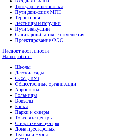
Входная группа
Тротуары и остановки
Пути движения МГН
Территория
Лестницы и поручни
Пути эвакуации
Санитарно-бытовые помещения
Проектирование ФЭС
Паспорт доступности
Наши работы
Школы
Детские сады
ССУЗ, ВУЗ
Общественные организации
Аэропорты
Больницы
Вокзалы
Банки
Парки и скверы
Торговые центры
Спортивные центры
Дома престарелых
Театры и музеи