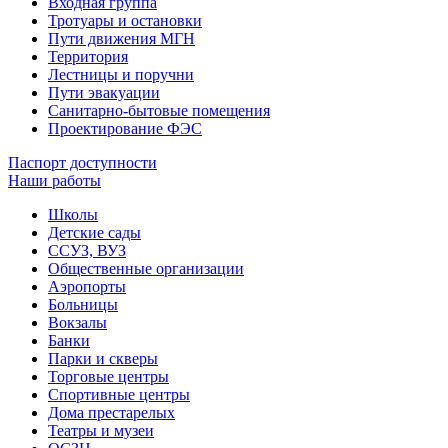
Входная группа
Тротуары и остановки
Пути движения МГН
Территория
Лестницы и поручни
Пути эвакуации
Санитарно-бытовые помещения
Проектирование ФЭС
Паспорт доступности
Наши работы
Школы
Детские сады
ССУЗ, ВУЗ
Общественные организации
Аэропорты
Больницы
Вокзалы
Банки
Парки и скверы
Торговые центры
Спортивные центры
Дома престарелых
Театры и музеи