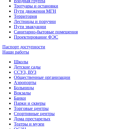
Входная группа
Тротуары и остановки
Пути движения МГН
Территория
Лестницы и поручни
Пути эвакуации
Санитарно-бытовые помещения
Проектирование ФЭС
Паспорт доступности
Наши работы
Школы
Детские сады
ССУЗ, ВУЗ
Общественные организации
Аэропорты
Больницы
Вокзалы
Банки
Парки и скверы
Торговые центры
Спортивные центры
Дома престарелых
Театры и музеи