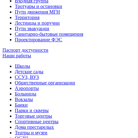
Входная группа
Тротуары и остановки
Пути движения МГН
Территория
Лестницы и поручни
Пути эвакуации
Санитарно-бытовые помещения
Проектирование ФЭС
Паспорт доступности
Наши работы
Школы
Детские сады
ССУЗ, ВУЗ
Общественные организации
Аэропорты
Больницы
Вокзалы
Банки
Парки и скверы
Торговые центры
Спортивные центры
Дома престарелых
Театры и музеи