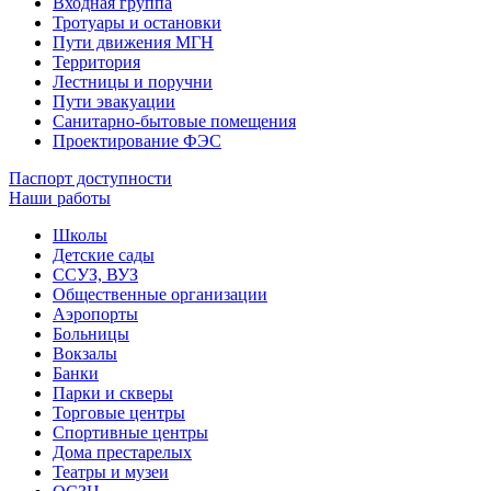
Входная группа
Тротуары и остановки
Пути движения МГН
Территория
Лестницы и поручни
Пути эвакуации
Санитарно-бытовые помещения
Проектирование ФЭС
Паспорт доступности
Наши работы
Школы
Детские сады
ССУЗ, ВУЗ
Общественные организации
Аэропорты
Больницы
Вокзалы
Банки
Парки и скверы
Торговые центры
Спортивные центры
Дома престарелых
Театры и музеи