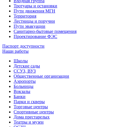
Входная группа
Тротуары и остановки
Пути движения МГН
Территория
Лестницы и поручни
Пути эвакуации
Санитарно-бытовые помещения
Проектирование ФЭС
Паспорт доступности
Наши работы
Школы
Детские сады
ССУЗ, ВУЗ
Общественные организации
Аэропорты
Больницы
Вокзалы
Банки
Парки и скверы
Торговые центры
Спортивные центры
Дома престарелых
Театры и музеи