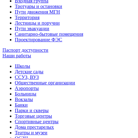
Входная группа
Тротуары и остановки
Пути движения МГН
Территория
Лестницы и поручни
Пути эвакуации
Санитарно-бытовые помещения
Проектирование ФЭС
Паспорт доступности
Наши работы
Школы
Детские сады
ССУЗ, ВУЗ
Общественные организации
Аэропорты
Больницы
Вокзалы
Банки
Парки и скверы
Торговые центры
Спортивные центры
Дома престарелых
Театры и музеи