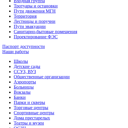
Входная группа
Тротуары и остановки
Пути движения МГН
Территория
Лестницы и поручни
Пути эвакуации
Санитарно-бытовые помещения
Проектирование ФЭС
Паспорт доступности
Наши работы
Школы
Детские сады
ССУЗ, ВУЗ
Общественные организации
Аэропорты
Больницы
Вокзалы
Банки
Парки и скверы
Торговые центры
Спортивные центры
Дома престарелых
Театры и музеи