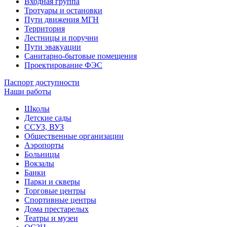
Входная группа
Тротуары и остановки
Пути движения МГН
Территория
Лестницы и поручни
Пути эвакуации
Санитарно-бытовые помещения
Проектирование ФЭС
Паспорт доступности
Наши работы
Школы
Детские сады
ССУЗ, ВУЗ
Общественные организации
Аэропорты
Больницы
Вокзалы
Банки
Парки и скверы
Торговые центры
Спортивные центры
Дома престарелых
Театры и музеи