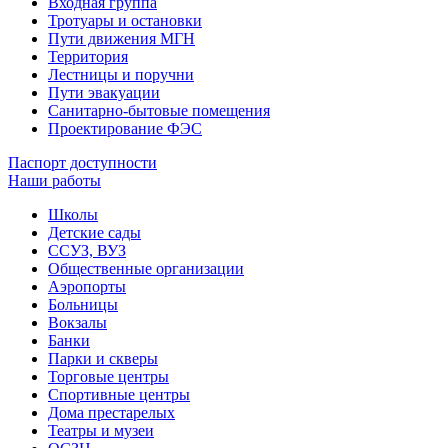
Входная группа
Тротуары и остановки
Пути движения МГН
Территория
Лестницы и поручни
Пути эвакуации
Санитарно-бытовые помещения
Проектирование ФЭС
Паспорт доступности
Наши работы
Школы
Детские сады
ССУЗ, ВУЗ
Общественные организации
Аэропорты
Больницы
Вокзалы
Банки
Парки и скверы
Торговые центры
Спортивные центры
Дома престарелых
Театры и музеи