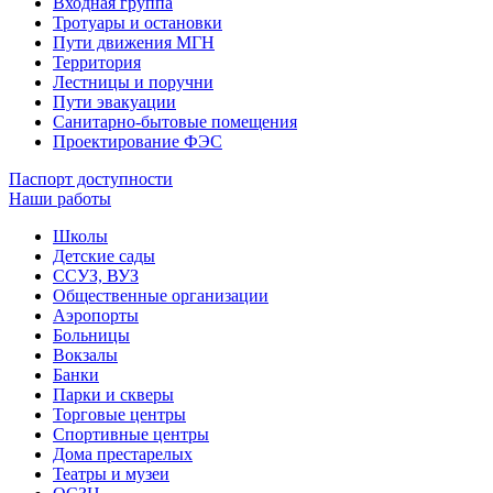
Входная группа
Тротуары и остановки
Пути движения МГН
Территория
Лестницы и поручни
Пути эвакуации
Санитарно-бытовые помещения
Проектирование ФЭС
Паспорт доступности
Наши работы
Школы
Детские сады
ССУЗ, ВУЗ
Общественные организации
Аэропорты
Больницы
Вокзалы
Банки
Парки и скверы
Торговые центры
Спортивные центры
Дома престарелых
Театры и музеи