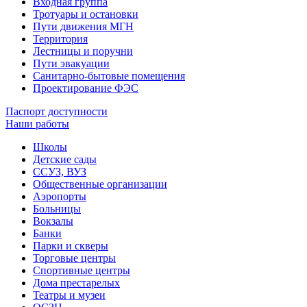
Входная группа
Тротуары и остановки
Пути движения МГН
Территория
Лестницы и поручни
Пути эвакуации
Санитарно-бытовые помещения
Проектирование ФЭС
Паспорт доступности
Наши работы
Школы
Детские сады
ССУЗ, ВУЗ
Общественные организации
Аэропорты
Больницы
Вокзалы
Банки
Парки и скверы
Торговые центры
Спортивные центры
Дома престарелых
Театры и музеи