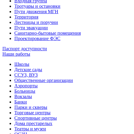
Входная группа
Тротуары и остановки
Пути движения МГН
Территория
Лестницы и поручни
Пути эвакуации
Санитарно-бытовые помещения
Проектирование ФЭС
Паспорт доступности
Наши работы
Школы
Детские сады
ССУЗ, ВУЗ
Общественные организации
Аэропорты
Больницы
Вокзалы
Банки
Парки и скверы
Торговые центры
Спортивные центры
Дома престарелых
Театры и музеи