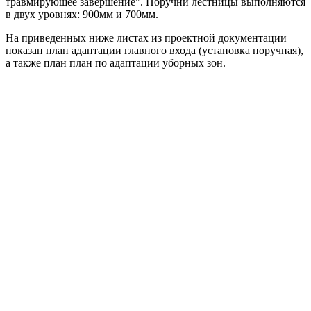
травмирующее завершение". Поручни лестницы выполняются
в двух уровнях: 900мм и 700мм.
На приведенных ниже листах из проектной документации
показан план адаптации главного входа (установка поручная),
а также план план по адаптации уборных зон.