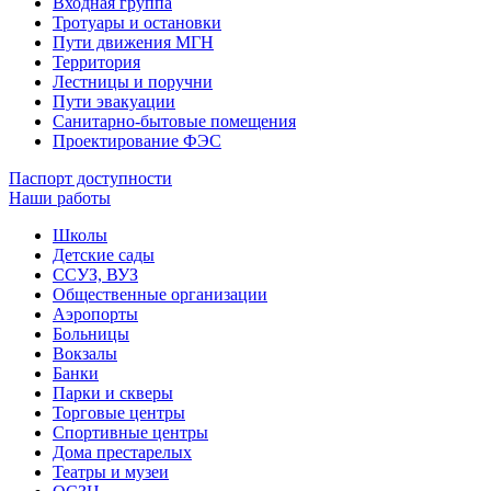
Входная группа
Тротуары и остановки
Пути движения МГН
Территория
Лестницы и поручни
Пути эвакуации
Санитарно-бытовые помещения
Проектирование ФЭС
Паспорт доступности
Наши работы
Школы
Детские сады
ССУЗ, ВУЗ
Общественные организации
Аэропорты
Больницы
Вокзалы
Банки
Парки и скверы
Торговые центры
Спортивные центры
Дома престарелых
Театры и музеи