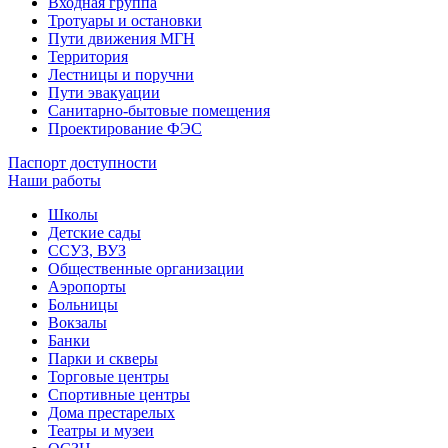
Входная группа
Тротуары и остановки
Пути движения МГН
Территория
Лестницы и поручни
Пути эвакуации
Санитарно-бытовые помещения
Проектирование ФЭС
Паспорт доступности
Наши работы
Школы
Детские сады
ССУЗ, ВУЗ
Общественные организации
Аэропорты
Больницы
Вокзалы
Банки
Парки и скверы
Торговые центры
Спортивные центры
Дома престарелых
Театры и музеи