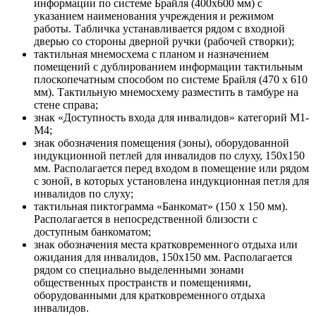
информации по системе Брайля (400х600 мм) с
указанием наименования учреждения и режимом
работы. Табличка устанавливается рядом с входной
дверью со стороны дверной ручки (рабочей створки);
тактильная мнемосхема с планом и назначением
помещений с дублированием информации тактильным
плоскопечатным способом по системе Брайля (470 х 610
мм). Тактильную мнемосхему разместить в тамбуре на
стене справа;
знак «Доступность входа для инвалидов» категорий М1-
М4;
знак обозначения помещения (зоны), оборудованной
индукционной петлей для инвалидов по слуху, 150х150
мм. Располагается перед входом в помещение или рядом
с зоной, в которых установлена индукционная петля для
инвалидов по слуху;
тактильная пиктограмма «Банкомат» (150 х 150 мм).
Располагается в непосредственной близости с
доступным банкоматом;
знак обозначения места кратковременного отдыха или
ожидания для инвалидов, 150х150 мм. Располагается
рядом со специально выделенными зонами
общественных пространств и помещениями,
оборудованными для кратковременного отдыха
инвалидов.