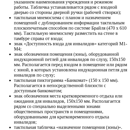
указанием наименования учреждения и режимом
работы. Табличка устанавливается рядом с входной
дверью со стороны дверной ручки (рабочей створки);
тактильная мнемосхема с планом и назначением
помещений с дублированием информации тактильным
плоскопечатным способом по системе Брайля (470 х 610
мм). Тактильную мнемосхему разместить на стене в
тамбуре справа от входа;
знак «Доступность входа для инвалидов» категорий М1-
М4;
знак обозначения помещения (зоны), оборудованной
индукционной петлей для инвалидов по слуху, 150х150
мм. Располагается перед входом в помещение или рядом
с зоной, в которых установлена индукционная петля для
инвалидов по слуху;
тактильная пиктограмма «Банкомат» (150 х 150 мм).
Располагается в непосредственной близости с
доступным банкоматом;
знак обозначения места кратковременного отдыха или
ожидания для инвалидов, 150х150 мм. Располагается
рядом со специально выделенными зонами
общественных пространств и помещениями,
оборудованными для кратковременного отдыха
инвалидов;
тактильная табличка «назначение помещения (зоны)».