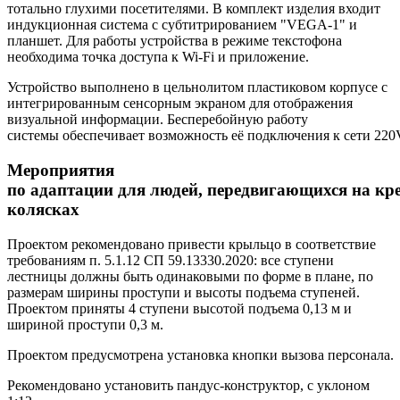
тотально глухими посетителями. В комплект изделия входит
индукционная система с субтитрированием "VEGA-1" и
планшет. Для работы устройства в режиме текстофона
необходима точка доступа к Wi-Fi и приложение.
Устройство выполнено в цельнолитом пластиковом корпусе с
интегрированным сенсорным экраном для отображения
визуальной информации. Бесперебойную работу
системы обеспечивает возможность её подключения к сети 220
Мероприятия
по
адаптации
для
людей,
передвигающихся
на
кр
колясках
Проектом рекомендовано привести крыльцо в соответствие
требованиям п. 5.1.12 СП 59.13330.2020: все ступени
лестницы должны быть одинаковыми по форме в плане, по
размерам ширины проступи и высоты подъема ступеней.
Проектом приняты 4 ступени высотой подъема 0,13 м и
шириной проступи 0,3 м.
Проектом предусмотрена установка кнопки вызова персонала.
Рекомендовано установить пандус-конструктор, с уклоном