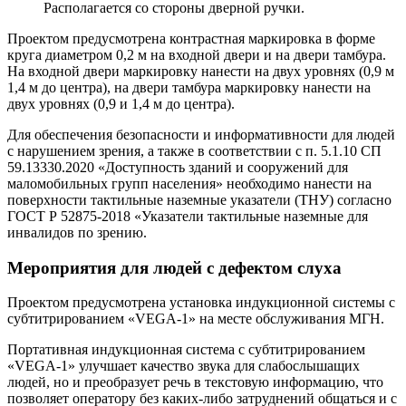
Располагается со стороны дверной ручки.
Проектом предусмотрена контрастная маркировка в форме
круга диаметром 0,2 м на входной двери и на двери тамбура.
На входной двери маркировку нанести на двух уровнях (0,9 м
1,4 м до центра), на двери тамбура маркировку нанести на
двух уровнях (0,9 и 1,4 м до центра).
Для обеспечения безопасности и информативности для людей
с нарушением зрения, а также в соответствии с п. 5.1.10 СП
59.13330.2020 «Доступность зданий и сооружений для
маломобильных групп населения» необходимо нанести на
поверхности тактильные наземные указатели (ТНУ) согласно
ГОСТ Р 52875-2018 «Указатели тактильные наземные для
инвалидов по зрению.
Мероприятия
для
людей
с
дефектом
слуха
Проектом предусмотрена установка индукционной системы с
субтитрированием «VEGA-1» на месте обслуживания МГН.
Портативная индукционная система с субтитрированием
«VEGA-1» улучшает качество звука для слабослышащих
людей, но и преобразует речь в текстовую информацию, что
позволяет оператору без каких-либо затруднений общаться и с