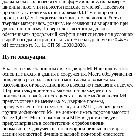
должны быть одинаковыми по форме в плане, по размерам
ширины проступи и высоты подъема ступеней. Проектом
приняты ступени высотой подъема 0,137 м и шириной
проступи 0,4 м. Покрытие лестниц, полов должно быть из
твердых материалов, ровным, не создающим вибрацию при
движении по нему. Поверхность лестницы должна
обеспечивать продольный коэффициент сцепления в условиях
сырой погоды и отрицательных температур не менее 0.4кН/
кН согласно п. 5.1.11 СП 59.13330.2020.
Пути эвакуации
В качестве эвакуационных выходов для МГН используются
основные входы в здания и сооружения. Места обслуживания
инвалидов располагаются на минимально возможных
расстояниях от эвакуационного выхода из помещения наружу.
Ширина эвакуационного выхода при нахождении в
помещении людей, относящихся к группе мобильности М4
предусмотрена не менее 0,9 м. Дверные проемы,
предусмотренные на путях эвакуации МГН, относящихся к
группе мобильности М4, не должны иметь порогов высотой
более 1,4 см. Места нахождения МГН в здании следует
предусматривать в соответствии с требованиями
нормативных документов по пожарной безопасности для
зданий конкретной функциональной пожарной опасности.