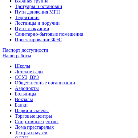
Входная группа
Тротуары и остановки
Пути движения МГН
Территория
Лестницы и поручни
Пути эвакуации
Санитарно-бытовые помещения
Проектирование ФЭС
Паспорт доступности
Наши работы
Школы
Детские сады
ССУЗ, ВУЗ
Общественные организации
Аэропорты
Больницы
Вокзалы
Банки
Парки и скверы
Торговые центры
Спортивные центры
Дома престарелых
Театры и музеи