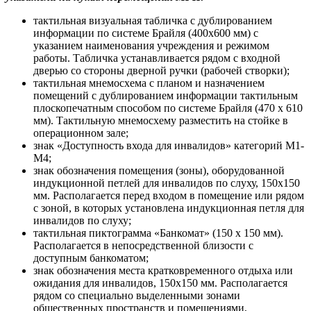
тактильная визуальная табличка с дублированием
информации по системе Брайля (400х600 мм) с
указанием наименования учреждения и режимом
работы. Табличка устанавливается рядом с входной
дверью со стороны дверной ручки (рабочей створки);
тактильная мнемосхема с планом и назначением
помещений с дублированием информации тактильным
плоскопечатным способом по системе Брайля (470 х 610
мм). Тактильную мнемосхему разместить на стойке в
операционном зале;
знак «Доступность входа для инвалидов» категорий М1-
М4;
знак обозначения помещения (зоны), оборудованной
индукционной петлей для инвалидов по слуху, 150х150
мм. Располагается перед входом в помещение или рядом
с зоной, в которых установлена индукционная петля для
инвалидов по слуху;
тактильная пиктограмма «Банкомат» (150 х 150 мм).
Располагается в непосредственной близости с
доступным банкоматом;
знак обозначения места кратковременного отдыха или
ожидания для инвалидов, 150х150 мм. Располагается
рядом со специально выделенными зонами
общественных пространств и помещениями,