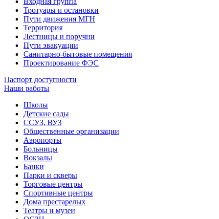
Входная группа
Тротуары и остановки
Пути движения МГН
Территория
Лестницы и поручни
Пути эвакуации
Санитарно-бытовые помещения
Проектирование ФЭС
Паспорт доступности
Наши работы
Школы
Детские сады
ССУЗ, ВУЗ
Общественные организации
Аэропорты
Больницы
Вокзалы
Банки
Парки и скверы
Торговые центры
Спортивные центры
Дома престарелых
Театры и музеи