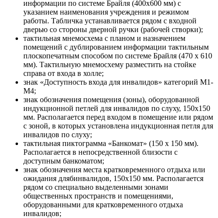
информации по системе Брайля (400х600 мм) с
указанием наименования учреждения и режимом
работы. Табличка устанавливается рядом с входной
дверью со стороны дверной ручки (рабочей створки);
тактильная мнемосхема с планом и назначением
помещений с дублированием информации тактильным
плоскопечатным способом по системе Брайля (470 х 610
мм). Тактильную мнемосхему разместить на стойке
справа от входа в холле;
знак «Доступность входа для инвалидов» категорий М1-
М4;
знак обозначения помещения (зоны), оборудованной
индукционной петлей для инвалидов по слуху, 150х150
мм. Располагается перед входом в помещение или рядом
с зоной, в которых установлена индукционная петля для
инвалидов по слуху;
тактильная пиктограмма «Банкомат» (150 х 150 мм).
Располагается в непосредственной близости с
доступным банкоматом;
знак обозначения места кратковременного отдыха или
ожидания длябинвалидов, 150х150 мм. Располагается
рядом со специально выделенными зонами
общественных пространств и помещениями,
оборудованными для кратковременного отдыха
инвалидов;