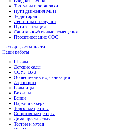
Входная группа
Тротуары и остановки
Пути движения МГН
Территория
Лестницы и поручни
Пути эвакуации
Санитарно-бытовые помещения
Проектирование ФЭС
Паспорт доступности
Наши работы
Школы
Детские сады
ССУЗ, ВУЗ
Общественные организации
Аэропорты
Больницы
Вокзалы
Банки
Парки и скверы
Торговые центры
Спортивные центры
Дома престарелых
Театры и музеи