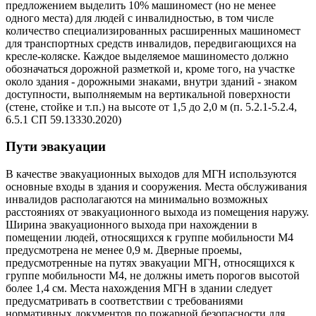
предложением выделить 10% машиномест (но не менее
одного места) для людей с инвалидностью, в том числе
количество специализированных расширенных машиномест
для транспортных средств инвалидов, передвигающихся на
кресле-коляске. Каждое выделяемое машиноместо должно
обозначаться дорожной разметкой и, кроме того, на участке
около здания - дорожными знаками, внутри зданий - знаком
доступности, выполняемым на вертикальной поверхности
(стене, стойке и т.п.) на высоте от 1,5 до 2,0 м (п. 5.2.1-5.2.4,
6.5.1 СП 59.13330.2020)
Пути эвакуации
В качестве эвакуационных выходов для МГН используются
основные входы в здания и сооружения. Места обслуживания
инвалидов располагаются на минимально возможных
расстояниях от эвакуационного выхода из помещения наружу.
Ширина эвакуационного выхода при нахождении в
помещении людей, относящихся к группе мобильности М4
предусмотрена не менее 0,9 м. Дверные проемы,
предусмотренные на путях эвакуации МГН, относящихся к
группе мобильности М4, не должны иметь порогов высотой
более 1,4 см. Места нахождения МГН в здании следует
предусматривать в соответствии с требованиями
нормативных документов по пожарной безопасности для