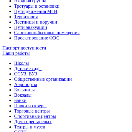
Входная группа
Тротуары и остановки
Пути движения МГН
Территория
Лестницы и поручни
Пути эвакуации
Санитарно-бытовые помещения
Проектирование ФЭС
Паспорт доступности
Наши работы
Школы
Детские сады
ССУЗ, ВУЗ
Общественные организации
Аэропорты
Больницы
Вокзалы
Банки
Парки и скверы
Торговые центры
Спортивные центры
Дома престарелых
Театры и музеи