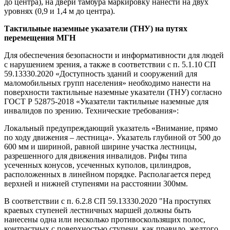
до центра), на двери тамбура маркировку нанести на двух
уровнях (0,9 и 1,4 м до центра).
Тактильные наземные указатели (ТНУ) на путях
перемещения МГН
Для обеспечения безопасности и информативности для людей
с нарушением зрения, а также в соответствии с п. 5.1.10 СП
59.13330.2020 «Доступность зданий и сооружений для
маломобильных групп населения» необходимо нанести на
поверхности тактильные наземные указатели (ТНУ) согласно
ГОСТ Р 52875-2018 «Указатели тактильные наземные для
инвалидов по зрению. Технические требования»:
Локальный предупреждающий указатель «Внимание, прямо
по ходу движения – лестница». Указатель глубиной от 500 до
600 мм и шириной, равной ширине участка лестницы,
разрешенного для движения инвалидов. Рифы типа
усеченных конусов, усеченных куполов, цилиндров,
расположенных в линейном порядке. Располагается перед
верхней и нижней ступенями на расстоянии 300мм.
В соответствии с п. 6.2.8 СП 59.13330.2020 "На проступях
краевых ступеней лестничных маршей должны быть
нанесены одна или несколько противоскользящих полос,
контрастных с поверхностью ступени, как правило, желтого