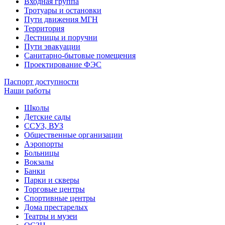
Входная группа
Тротуары и остановки
Пути движения МГН
Территория
Лестницы и поручни
Пути эвакуации
Санитарно-бытовые помещения
Проектирование ФЭС
Паспорт доступности
Наши работы
Школы
Детские сады
ССУЗ, ВУЗ
Общественные организации
Аэропорты
Больницы
Вокзалы
Банки
Парки и скверы
Торговые центры
Спортивные центры
Дома престарелых
Театры и музеи