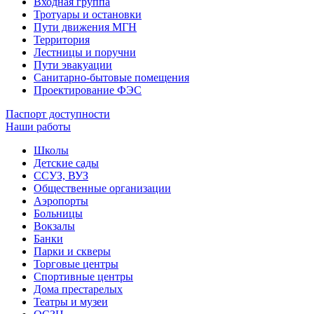
Входная группа
Тротуары и остановки
Пути движения МГН
Территория
Лестницы и поручни
Пути эвакуации
Санитарно-бытовые помещения
Проектирование ФЭС
Паспорт доступности
Наши работы
Школы
Детские сады
ССУЗ, ВУЗ
Общественные организации
Аэропорты
Больницы
Вокзалы
Банки
Парки и скверы
Торговые центры
Спортивные центры
Дома престарелых
Театры и музеи